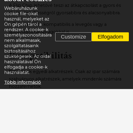
A Flip Chip lehetővé teszi az átkapcsolást a gyors és
Webáruházunk
alacsony sebességről gyorsabbra és alacsonyabbra.
cookie file-okat
használ, melyeket az
Ön gépén tárol a
+ Trunion-tartó kompatibilis a levegős vagy a
rendszer. A cookie-k
spirálrugós hátsótagokkal is
személyazonosítására
Customize
Elfogadom
nem alkalmasak,
szolgáltatásaink
biztosításához
Kompatibilitás
szükségesek. Az oldal
használatával Ön
elfogadja a cookie-k
Nincsenek egyedi alkatrészek. Csak az ipar számára
használatát.
szabványos alkatrészek, amelyek mindenki számára
Több információ
hozzáférhetők.
+ Levehető és cserélhető ISCG05 láncvezető
+ Modern, metrikus Trunion rugóstag illesztés, ami
bármilyen rugóstaghoz illeszkedik
+ Menetes középcsapágy
+ LockR csapok