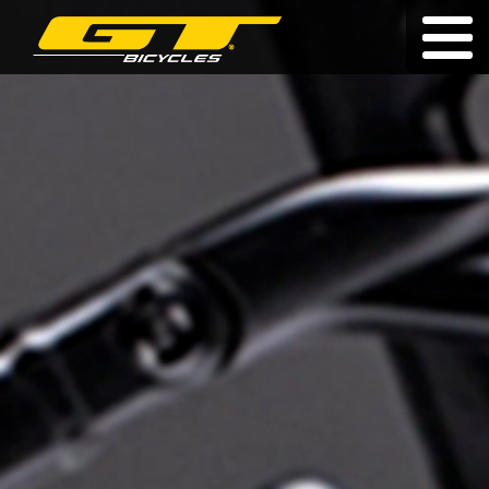
Élettartam garancia
|
|
cz
|
pl
|
sk
KERÉKPÁROK
A MÁRKÁRÓL
KERESKEDŐK
HÍREK