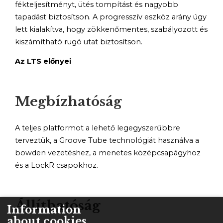
fékteljesítményt, ütés tompítást és nagyobb
tapadást biztosítson. A progresszív eszköz arány úgy
lett kialakítva, hogy zökkenőmentes, szabályozott és
kiszámítható rugó utat biztosítson.
Az LTS előnyei
Megbízhatóság
A teljes platformot a lehető legegyszerűbbre
terveztük, a Groove Tube technológiát használva a
bowden vezetéshez, a menetes középcsapágyhoz
és a LockR csapokhoz.
Állíthatóság
Information
about cookies