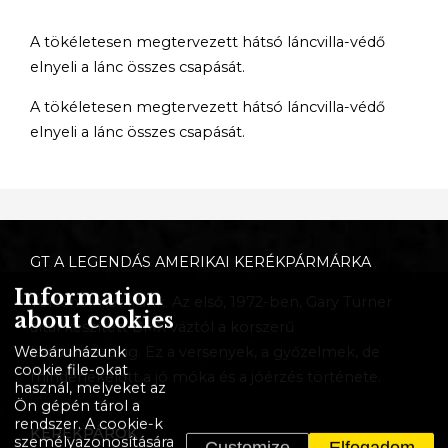
A tökéletesen megtervezett hátsó láncvilla-védő
elnyeli a lánc összes csapását.
A tökéletesen megtervezett hátsó láncvilla-védő
elnyeli a lánc összes csapását.
GT A LEGENDÁS AMERIKAI KERÉKPÁRMÁRKA
Information
Történelmet írunk. Az első, 1972-ben, Gary Turner
about cookies
által készített BMX váztól a korszerű
Webáruházunk
karbonvázakig. Ez a versenyek, a győzelmek, de
cookie file-okat
mindenekelőtt a jó móka és a jóérzés története.
használ, melyeket az
Ön gépén tárol a
rendszer. A cookie-k
KERÉKPÁROK
személyazonosítására
Customize
Elfogadom