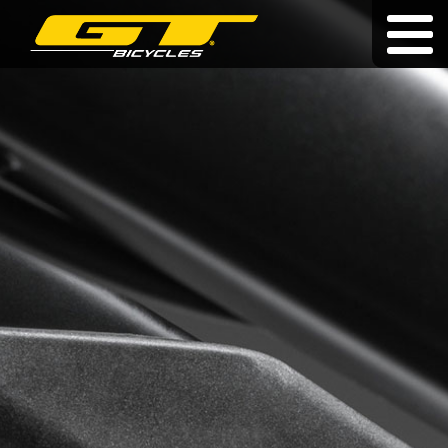
Élettartam garancia
|
|
cz
|
pl
|
sk
KERÉKPÁROK
A MÁRKÁRÓL
KERESKEDŐK
HÍREK