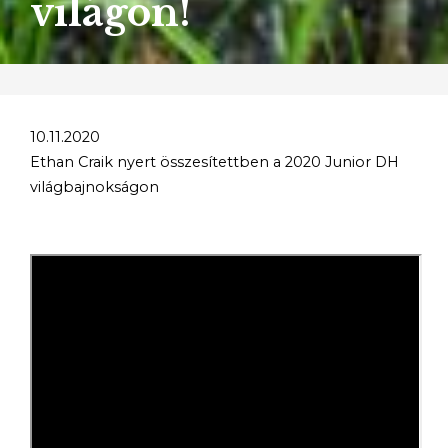
világon!
10.11.2020
Ethan Craik nyert összesítettben a 2020 Junior DH
világbajnokságon