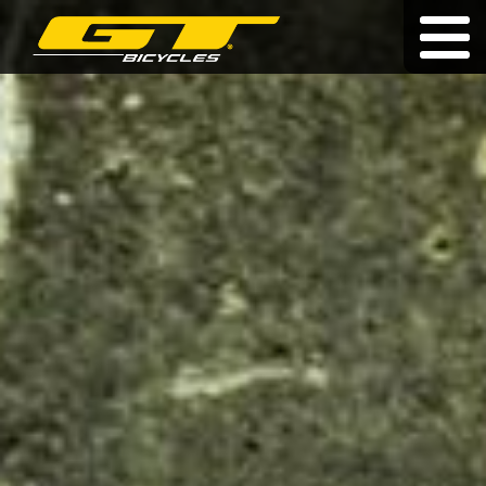
Élettartam garancia
|
|
cz
|
pl
|
sk
KERÉKPÁROK
A MÁRKÁRÓL
KERESKEDŐK
HÍREK