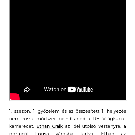
1. szezon, 1. győzelem és az összesített 1. helyezés
nem rossz módszer beindítanod a DH Világkupa-
karrieredet.
Ethan Craik
az idei utolsó versenyre, a
portugál
Lousa
városba tartva, Ethan az