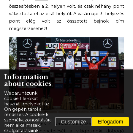
összesítésben a 2. helyen volt, és csak néhány pont
választotta el az első helytől. A vasárnapi 3. helyezés
pont elég volt az összetett bajnoki cím
megszerzéséhez!
Information
about cookies
Webáruházunk
cookie file-okat
használ, melyeket az
Ön gépén tárol a
rendszer. A cookie-k
személyazonosítására
Customize
Elfogadom
A maribori 1. és 2. forduló befejezése után Ethan
nem alkalmasak,
szolgáltatásaink
folytatta a menetelését a világbajnoki dobogó