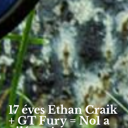
17 éves Ethan Craik
+ GT Fury = No1 a