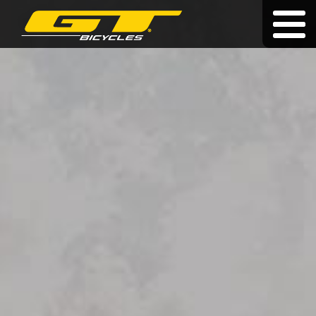
Élettartam garancia
|
|
cz
|
pl
|
sk
KERÉKPÁROK
A MÁRKÁRÓL
KERESKEDŐK
HÍREK