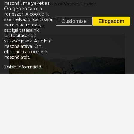
használ, melyeket az
steep and loamy trails of Vosges, France.
Ön gépén tárol a
rendszer. A cookie-k
Film: Jules Bellot / Louis Para
személyazonosítására
Customize
Elfogadom
nem alkalmasak,
Edit: Jules Bellot
szolgáltatásaink
biztosításához
szükségesek. Az oldal
használatával Ön
elfogadja a cookie-k
használatát.
Több információ
Gyűjtemény