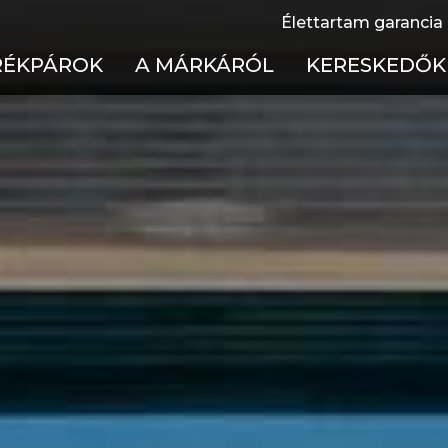
Élettartam garancia
RÉKPÁROK
A MÁRKÁRÓL
KERESKEDŐK
fulltelos
Élettartam garancia
Cseh Köztársas
 merevvázas
Használati útmutatók
Lengyelország
el bike
Technológia
Magyarország
ss kerékpárok
Töténelem
Szlovákia
ike
X
rmek
ékpárok Akciója