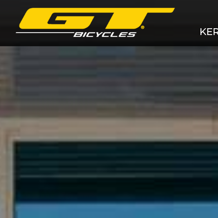
KE
MTB 
MTB
Grav
Cro
E-B
BM
Gye
Ker