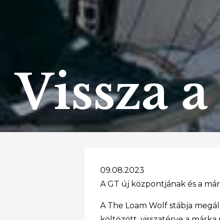
Vissza 
09.08.2023
A GT új központjának és a má
A The Loam Wolf stábja megáll
költözött, visszatérve a márk