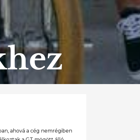
khez
yban, ahová a cég nemrégiben
lálkoztak a GT mögött álló