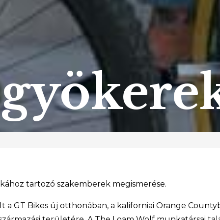
a gyökere
rkához tartozó szakemberek megismerése.
t a GT Bikes új otthonában, a kaliforniai Orange Count
a származási területére. A The Loam Wolf munkatársai ta