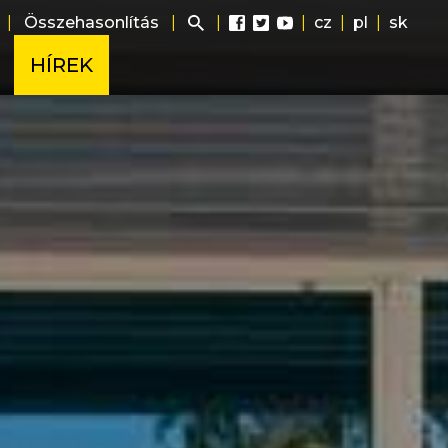
|
Összehasonlítás
|
|
|
cz
|
pl
|
sk
HÍREK
ág