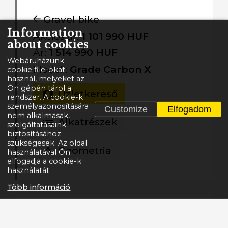
Gravel bike
Information
Akciós ár:
1 101 990 HUF
about cookies
Ár:
1 514 990 HUF
Webáruházunk
Modell:
Grade Carbon X
cookie file-okat
használ, melyeket az
Ön gépén tárol a
Üzletkereső
rendszer. A cookie-k
személyazonosítására
Customize
Elfogadom
nem alkalmasak,
Alkatrészek
szolgáltatásaink
biztosításához
szükségesek. Az oldal
Geometria
használatával Ön
elfogadja a cookie-k
használatát.
Több információ
A Grade Escape