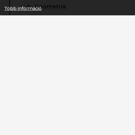
Geometria
Több információ
Alkatrészek
SZÍN
BLK // BLU
VÁZ
26" GT LegitFit Design, Alloy w/ Replaceable
Hanger
VILLA
All Terra CH-565, 100mm, Coil
HAJTÓMŰ