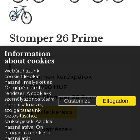
Stomper 26 Prime
Information
about cookies
Webáruházunk
Gyermek kerékpárok
cookie file-okat
használ, melyeket az
Ár:
211 990 HUF
Ön gépén tárol a
rendszer. A cookie-k
Modell:
Stomper 26 Prime
személyazonosítására
Customize
Elfogadom
nem alkalmasak,
szolgáltatásaink
Üzletkereső
biztosításához
szükségesek. Az oldal
használatával Ön
Alkatrészek
elfogadja a cookie-k
használatát.