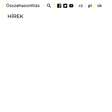
|
Összehasonlítás
|
|
|
cz
|
pl
|
sk
HÍREK
ág