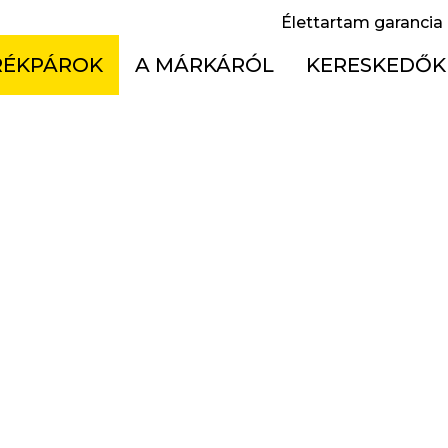
Élettartam garancia
RÉKPÁROK
A MÁRKÁRÓL
KERESKEDŐK
fulltelos
Élettartam garancia
Cseh Köztársas
 merevvázas
Használati útmutatók
Lengyelország
el bike
Technológia
Magyarország
ss kerékpárok
Töténelem
Szlovákia
ike
X
rmek
ékpárok Akciója