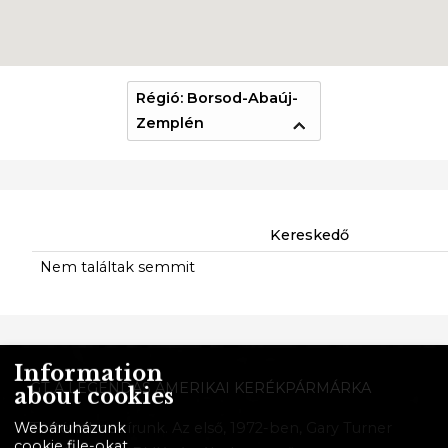
Régió: Borsod-Abaúj-
Zemplén
Kereskedő
Nem találtak semmit
Information
GT A LEGENDÁS AMERIKAI KERÉKPÁRMÁRKA
about cookies
Történelmet írunk. Az első, 1972-ben, Gary Turner
Webáruházunk
cookie file-okat