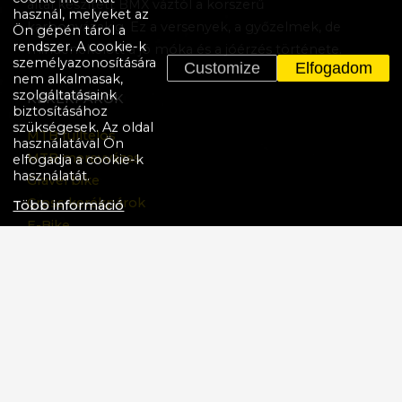
által készített BMX váztól a korszerű
használ, melyeket az
karbonvázakig. Ez a versenyek, a győzelmek, de
Ön gépén tárol a
rendszer. A cookie-k
mindenekelőtt a jó móka és a jóérzés története.
személyazonosítására
Customize
Elfogadom
nem alkalmasak,
szolgáltatásaink
KERÉKPÁROK
biztosításához
szükségesek. Az oldal
MTB fulltelos
használatával Ön
MTB merevvázas
elfogadja a cookie-k
használatát.
Gravel bike
Cross kerékpárok
Több információ
E-Bike
BMX
Gyermek
Kerékpárok Akciója
TÖBB
Adatvédelmi nyilatkozat
Cookie