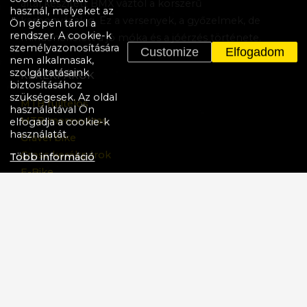
által készített BMX váztól a korszerű
használ, melyeket az
karbonvázakig. Ez a versenyek, a győzelmek, de
Ön gépén tárol a
rendszer. A cookie-k
mindenekelőtt a jó móka és a jóérzés története.
személyazonosítására
Customize
Elfogadom
nem alkalmasak,
szolgáltatásaink
KERÉKPÁROK
biztosításához
szükségesek. Az oldal
MTB fulltelos
használatával Ön
MTB merevvázas
elfogadja a cookie-k
használatát.
Gravel bike
Cross kerékpárok
Több információ
E-Bike
BMX
Gyermek
Kerékpárok Akciója
TÖBB
Adatvédelmi nyilatkozat
Cookie