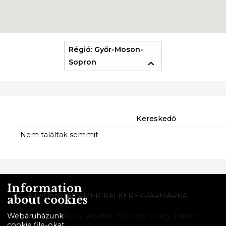
Régió: Győr-Moson-
Sopron
Kereskedő
Nem találtak semmit
Information
GT A LEGENDÁS AMERIKAI KERÉKPÁRMÁRKA
about cookies
Történelmet írunk. Az első, 1972-ben, Gary Turner
Webáruházunk
cookie file-okat