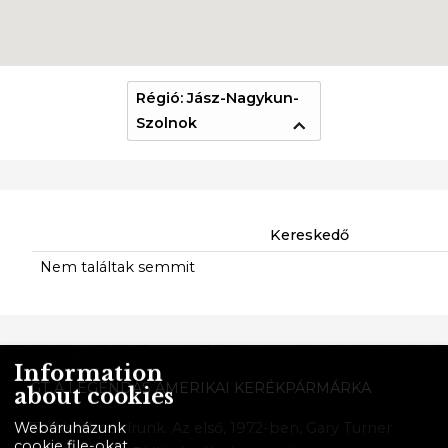
Régió: Jász-Nagykun-
Szolnok
Kereskedő
Nem találtak semmit
Information
GT A LEGENDÁS AMERIKAI KERÉKPÁRMÁRKA
about cookies
Történelmet írunk. Az első, 1972-ben, Gary Turner
Webáruházunk
cookie file-okat