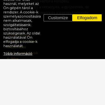
által készített BMX váztól a korszerű
használ, melyeket az
karbonvázakig. Ez a versenyek, a győzelmek, de
Ön gépén tárol a
rendszer. A cookie-k
mindenekelőtt a jó móka és a jóérzés története.
személyazonosítására
Customize
Elfogadom
nem alkalmasak,
szolgáltatásaink
KERÉKPÁROK
biztosításához
szükségesek. Az oldal
MTB fulltelos
használatával Ön
MTB merevvázas
elfogadja a cookie-k
használatát.
Gravel bike
Cross kerékpárok
Több információ
E-Bike
BMX
Gyermek
Kerékpárok Akciója
TÖBB
Adatvédelmi nyilatkozat
Cookie