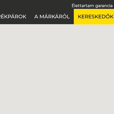
Élettartam garancia
RÉKPÁROK
A MÁRKÁRÓL
KERESKEDŐK
fulltelos
Élettartam garancia
Cseh Köztársas
 merevvázas
Használati útmutatók
Lengyelország
el bike
Technológia
Magyarország
ss kerékpárok
Töténelem
Szlovákia
ike
X
rmek
ékpárok Akciója