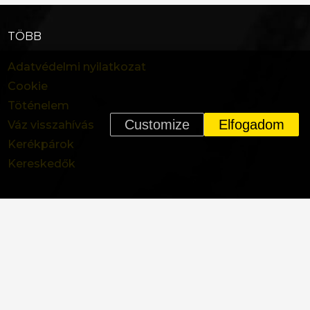
TÖBB
Adatvédelmi nyilatkozat
Cookie
Töténelem
Customize
Elfogadom
n
Váz visszahívás
Kerékpárok
Kereskedők
Élettartam garancia