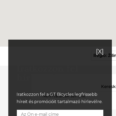
[X]
Régió: Žili
Iratkozzon fel
hírlevelünkre!
Keres
Iratkozzon fel a GT Bicycles legfrissebb
Nem találtak semmit
híreit és promócióit tartalmazó hírlevélre.