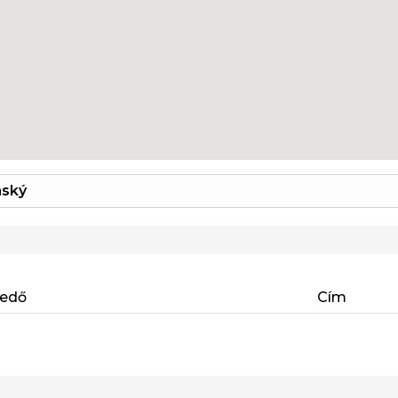
nský
kedő
Cím