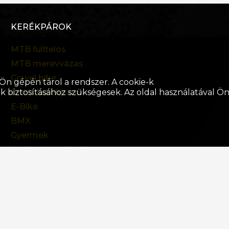
KERÉKPÁROK
MTB fulltelos
MTB merevvázas
Gravel bike
Ön gépén tárol a rendszer. A cookie-k
k biztosításához szükségesek. Az oldal használatával Ö
Cross kerékpárok
E-Bike
BMX
Gyermek
Kerékpárok Akciója