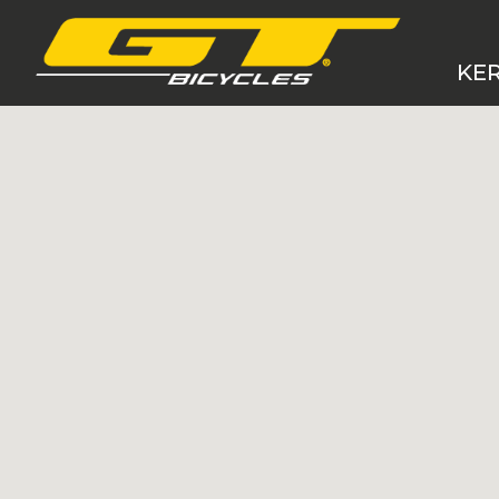
KE
MTB 
MTB
Grav
Cro
E-B
BM
Gye
Ker