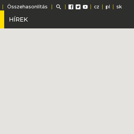
|
Összehasonlítás
|
|
|
cz
|
pl
|
sk
HÍREK
ág