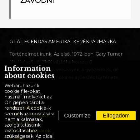
ZÁVODNÍ
GT A LEGENDÁS AMERIKAI KERÉKPÁRMÁRKA
Történelmet írunk. Az első, 1972-ben, Gary Turner
által készített BMX váztól a korszerű
Information
karbonvázakig. Ez a versenyek, a győzelmek, de
about cookies
mindenekelőtt a jó móka és a jóérzés története.
Webáruházunk
cookie file-okat
KERÉKPÁROK
használ, melyeket az
Ön gépén tárol a
MTB fulltelos
rendszer. A cookie-k
személyazonosítására
MTB merevvázas
Customize
Elfogadom
nem alkalmasak,
Gravel bike
szolgáltatásaink
biztosításához
Cross kerékpárok
szükségesek. Az oldal
E-Bike