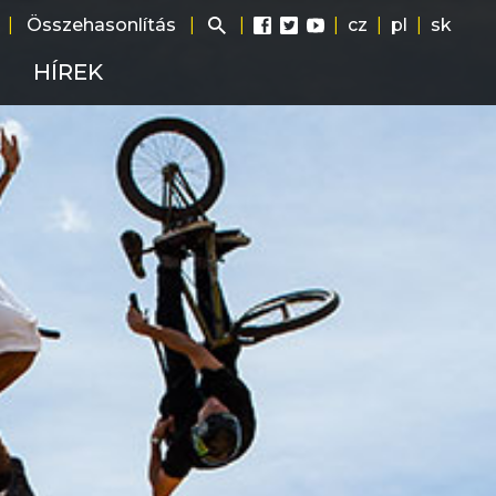
|
Összehasonlítás
|
|
|
cz
|
pl
|
sk
HÍREK
ág