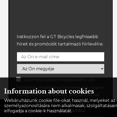
Iratkozzon fel
hírlevelünkre!
Iratkozzon fel a GT Bicycles legfrissebb
híreit és promócióit tartalmazó hírlevélre.
A személyes adatok feldolgozásához való
hozzájárulás megadásával Ön beleegyezik, hogy az
Information about cookies
ASPIRE SPORTS, sro, székhely: Jinačovice 514, 664
Webáruházunk cookie file-okat használ, melyeket az 
34 Kuřim, feldolgozza az Ön által megadott
személyazonosítására nem alkalmasak, szolgáltatásain
személyes adatokat.
További információ
.
elfogadja a cookie-k használatát.
GT A LEGENDÁS AMERIKAI KERÉKPÁRMÁRKA