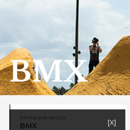
BMX
Kerékpárok Akciója
[X]
BMX