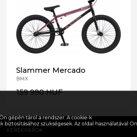
Slammer Mercado
BMX
159 990 HUF
Ön gépén tárol a rendszer. A cookie-k
k biztosításához szükségesek. Az oldal használatával Ö
KERÉKPÁROK