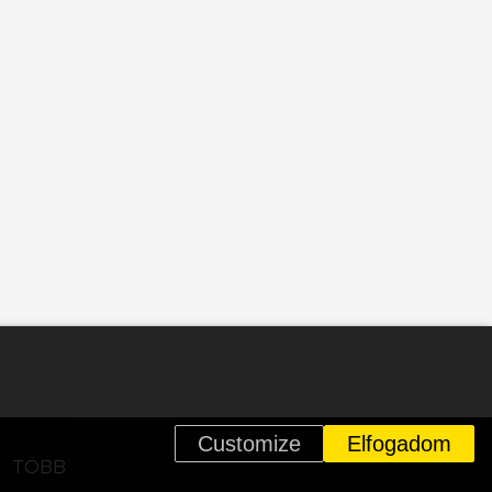
Customize
Elfogadom
n
TÖBB