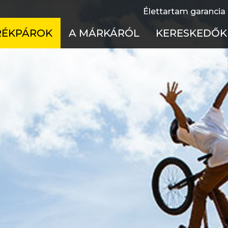
Élettartam garancia
RÉKPÁROK
A MÁRKÁRÓL
KERESKEDŐK
fulltelos
Élettartam garancia
Cseh Köztársas
 merevvázas
Használati útmutatók
Lengyelország
el bike
Technológia
Magyarország
ss kerékpárok
Töténelem
Szlovákia
ike
X
rmek
ékpárok Akciója