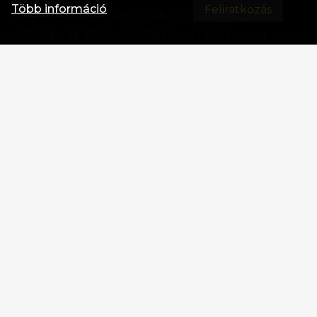
Több információ
Történelmet írunk. Az első, 1972-ben, Gary
Turner által készített BMX váztól a korszerű
karbonvázakig. Ez a versenyek, a győzelmek, de
mindenekelőtt a jó móka és a jóérzés története.