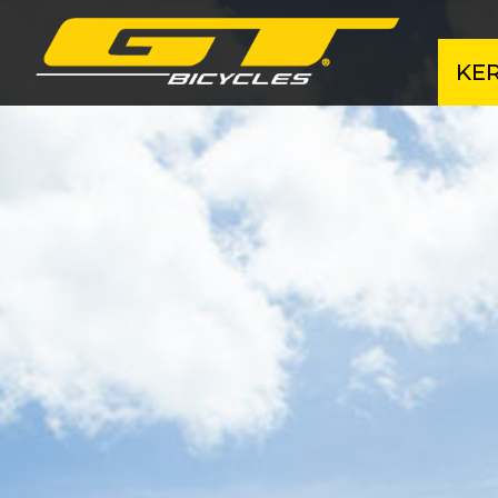
KE
MTB 
MTB
Grav
Cro
E-B
BM
Gye
Ker