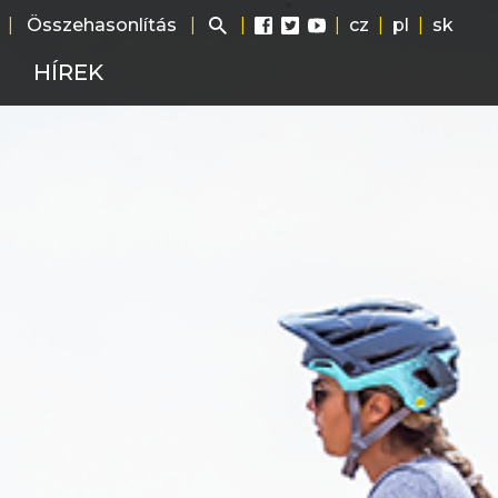
|
Összehasonlítás
|
|
|
cz
|
pl
|
sk
HÍREK
ág