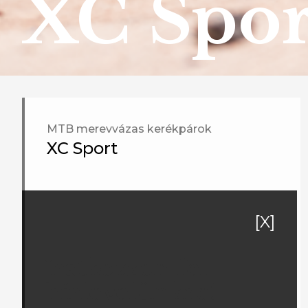
XC Spor
MTB merevvázas kerékpárok
XC Sport
[X]
Iratkozzon fel
hírlevelünkre!