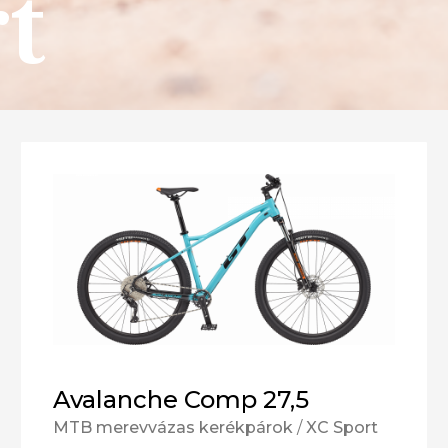
t
Avalanche Comp 27,5
MTB merevvázas kerékpárok
/
XC Sport