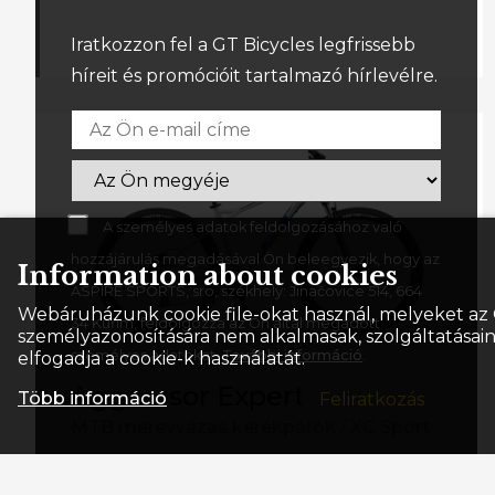
Iratkozzon fel a GT Bicycles legfrissebb
híreit és promócióit tartalmazó hírlevélre.
A személyes adatok feldolgozásához való
hozzájárulás megadásával Ön beleegyezik, hogy az
Information about cookies
ASPIRE SPORTS, sro, székhely: Jinačovice 514, 664
Webáruházunk cookie file-okat használ, melyeket az 
34 Kuřim, feldolgozza az Ön által megadott
személyazonosítására nem alkalmasak, szolgáltatásain
személyes adatokat.
További információ
.
elfogadja a cookie-k használatát.
Aggressor Expert 27,5
Több információ
MTB merevvázas kerékpárok
/
XC Sport
224 990 HUF