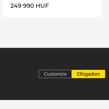
249 990 HUF
Customize
Elfogadom
n