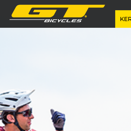
KE
MTB 
MTB
Grav
Cro
E-B
BM
Gye
Ker