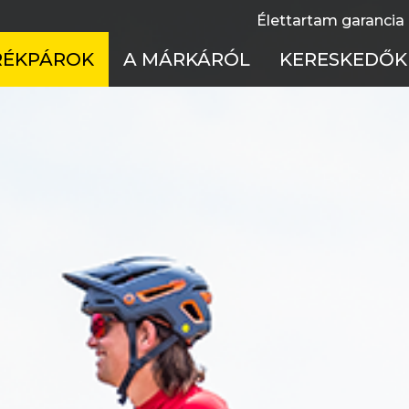
Élettartam garancia
RÉKPÁROK
A MÁRKÁRÓL
KERESKEDŐK
fulltelos
Élettartam garancia
Cseh Köztársas
 merevvázas
Használati útmutatók
Lengyelország
el bike
Technológia
Magyarország
ss kerékpárok
Töténelem
Szlovákia
ike
X
rmek
ékpárok Akciója