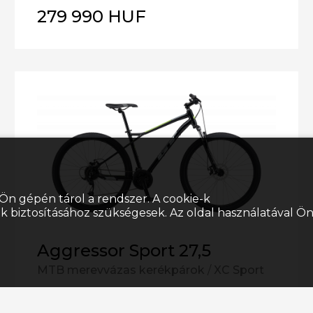
279 990 HUF
Ön gépén tárol a rendszer. A cookie-k
k biztosításához szükségesek. Az oldal használatával Ö
Aggressor Sport 27,5
MTB merevvázas kerékpárok
/
XC Sport
189 990 HUF