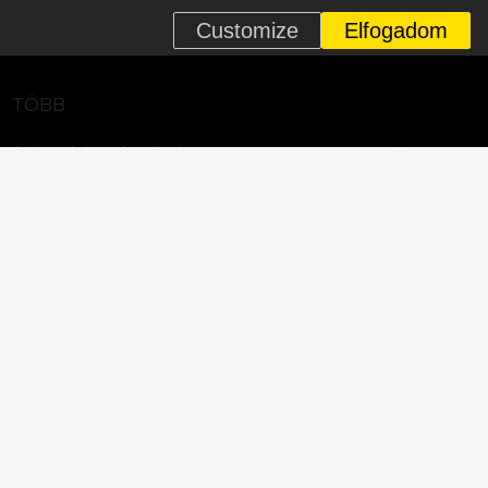
Customize
Elfogadom
n
TÖBB
Adatvédelmi nyilatkozat
Cookie
Töténelem
Váz visszahívás
Kerékpárok
Kereskedők