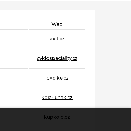
Web
axit.cz
cyklospeciality.cz
joybike.cz
kola-lunak.cz
kupkolo.cz