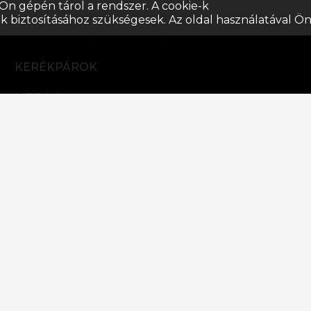
Ön gépén tárol a rendszer. A cookie-k
k biztosításához szükségesek. Az oldal használatával Ö
KERÉKPÁROK
MTB fulltelos
MTB merevvázas
Gravel bike
Cross kerékpárok
E-Bike
BMX
Gyermek
Kerékpárok Akciója