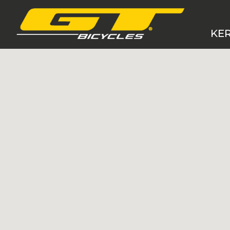
KE
MTB 
MTB
Grav
Cro
E-B
BM
Gye
Ker