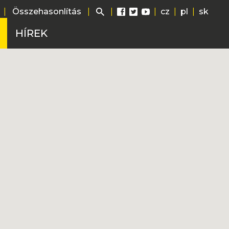
|
Összehasonlítás
|
|
|
cz
|
pl
|
sk
HÍREK
ág