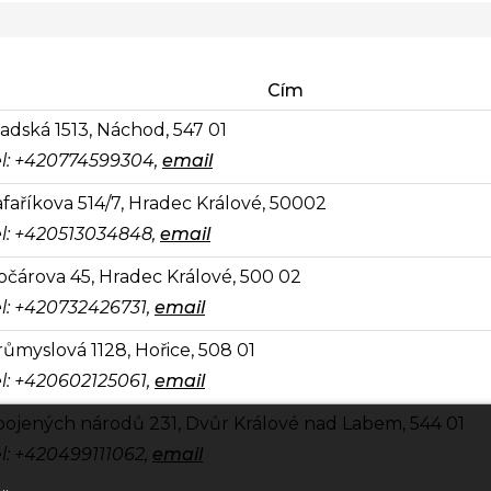
Cím
adská 1513, Náchod, 547 01
el: +420774599304,
email
afaříkova 514/7, Hradec Králové, 50002
el: +420513034848,
email
očárova 45, Hradec Králové, 500 02
el: +420732426731,
email
růmyslová 1128, Hořice, 508 01
el: +420602125061,
email
pojených národů 231, Dvůr Králové nad Labem, 544 01
el: +420499111062,
email