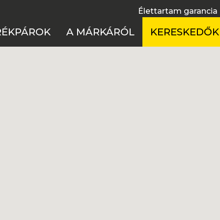
Élettartam garancia
RÉKPÁROK
A MÁRKÁRÓL
KERESKEDŐK
fulltelos
Élettartam garancia
Cseh Köztársas
 merevvázas
Használati útmutatók
Lengyelország
el bike
Technológia
Magyarország
ss kerékpárok
Töténelem
Szlovákia
ike
X
rmek
ékpárok Akciója