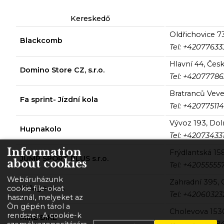
Kereskedő
Oldřichovice 73
Blackcomb
Tel: +42077633
Hlavní 44, Česk
Domino Store CZ, s.r.o.
Tel: +42077786
Bratranců Veve
Fa sprint- Jízdní kola
Tel: +42077511
Vývoz 193, Dol
Hupnakolo
Tel: +42073433
Information
Frýdlantská 15
JUMP SPORT PLUS s.r.o.
about cookies
Tel: +42055555
Webáruházunk
Zahradní 395, 
Kolago s.r.o.
cookie file-okat
Tel: +42060323
használ, melyeket az
Ön gépén tárol a
Cholevova 1530
rendszer. A cookie-k
MIKE BIKE