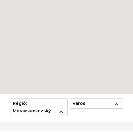
Régió:
Város
Moravskoslezský