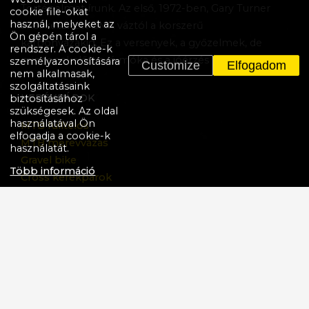
Történelmet írunk. Az első, 1972-ben, Gary Turner
cookie file-okat
használ, melyeket az
által készített BMX váztól a korszerű
Ön gépén tárol a
karbonvázakig. Ez a versenyek, a győzelmek, de
rendszer. A cookie-k
mindenekelőtt a jó móka és a jóérzés története.
személyazonosítására
Customize
Elfogadom
nem alkalmasak,
szolgáltatásaink
KERÉKPÁROK
biztosításához
szükségesek. Az oldal
használatával Ön
MTB fulltelos
elfogadja a cookie-k
MTB merevvázas
használatát.
Gravel bike
Több információ
Cross kerékpárok
E-Bike
BMX
Gyermek
Kerékpárok Akciója
TÖBB