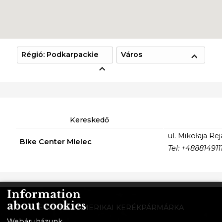
Régió: Podkarpackie
Város
Kereskedő
ul. Mikołaja Re
Bike Center Mielec
Tel: +4888149111
Information
about cookies
GT A LEGENDÁS AMERIKAI KERÉKPÁRMÁRKA
Webáruházunk