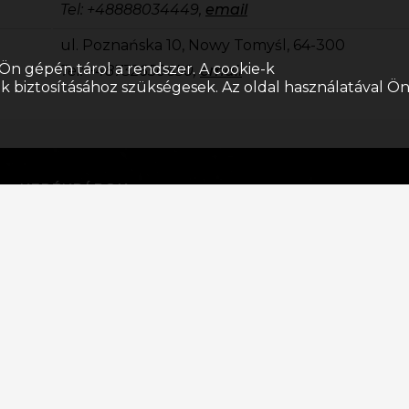
Tel: +48888034449,
email
ul. Poznańska 10, Nowy Tomyśl, 64-300
Ön gépén tárol a rendszer. A cookie-k
Tel: +48732650650,
email
k biztosításához szükségesek. Az oldal használatával Ö
KERÉKPÁROK
MTB fulltelos
MTB merevvázas
Gravel bike
Cross kerékpárok
E-Bike
BMX
Gyermek
Kerékpárok Akciója