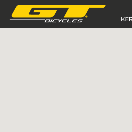
KE
MTB 
MTB
Grav
Cro
E-B
BM
Gye
Ker