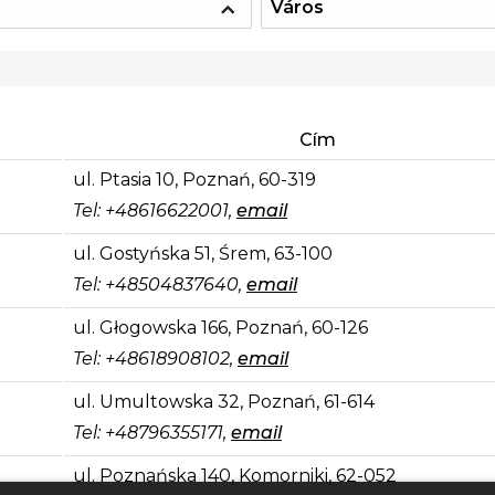
Város
Cím
ul. Ptasia 10, Poznań, 60-319
Tel: +48616622001,
email
ul. Gostyńska 51, Śrem, 63-100
Tel: +48504837640,
email
ul. Głogowska 166, Poznań, 60-126
Tel: +48618908102,
email
ul. Umultowska 32, Poznań, 61-614
Tel: +48796355171,
email
ul. Poznańska 140, Komorniki, 62-052