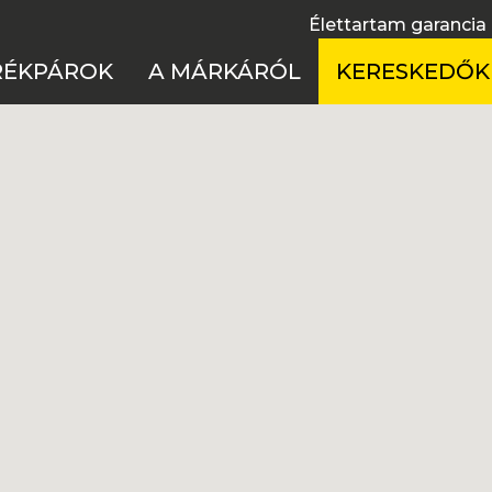
Élettartam garancia
RÉKPÁROK
A MÁRKÁRÓL
KERESKEDŐK
fulltelos
Élettartam garancia
Cseh Köztársas
 merevvázas
Használati útmutatók
Lengyelország
el bike
Technológia
Magyarország
ss kerékpárok
Töténelem
Szlovákia
ike
X
rmek
ékpárok Akciója