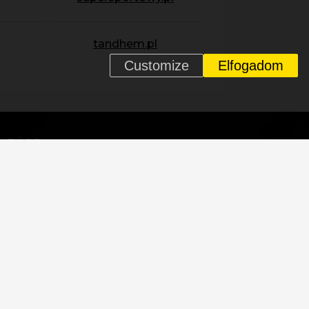
tandhem.pl
Customize
Elfogadom
n
TÖBB
Adatvédelmi nyilatkozat
Cookie
Töténelem
Váz visszahívás
Kerékpárok
Kereskedők