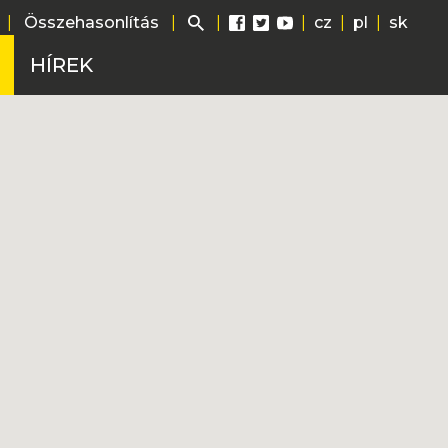
|
Összehasonlítás
|
|
|
cz
|
pl
|
sk
HÍREK
ág