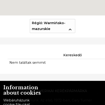
Régió: Warmińsko-
mazurskie
Kereskedő
Nem találtak semmit
Information
GT A LEGENDÁS AMERIKAI KERÉKPÁRMÁRKA
about cookies
Történelmet írunk. Az első, 1972-ben, Gary Turner
Webáruházunk
cookie file-okat