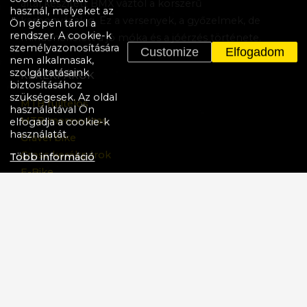
által készített BMX váztól a korszerű
használ, melyeket az
karbonvázakig. Ez a versenyek, a győzelmek, de
Ön gépén tárol a
rendszer. A cookie-k
mindenekelőtt a jó móka és a jóérzés története.
személyazonosítására
Customize
Elfogadom
nem alkalmasak,
szolgáltatásaink
KERÉKPÁROK
biztosításához
szükségesek. Az oldal
MTB fulltelos
használatával Ön
MTB merevvázas
elfogadja a cookie-k
használatát.
Gravel bike
Cross kerékpárok
Több információ
E-Bike
BMX
Gyermek
Kerékpárok Akciója
TÖBB
Adatvédelmi nyilatkozat
Cookie